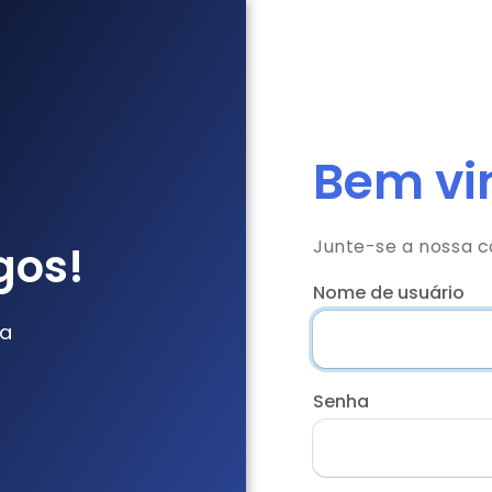
Bem vin
Junte-se a nossa 
gos!
Nome de usuário
da
Senha