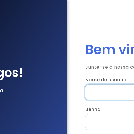
Bem vin
Junte-se a nossa 
gos!
Nome de usuário
da
Senha