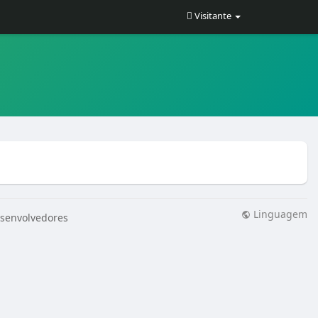
Visitante
Linguagem
senvolvedores