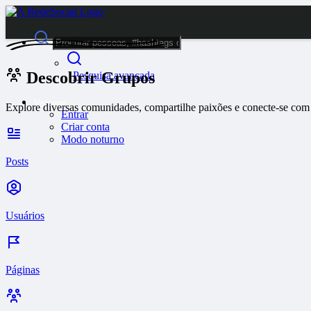
Descobrir Grupos
Pesquisa avançada
Visitante
Explore diversas comunidades, compartilhe paixões e conecte-se com
Entrar
Criar conta
Modo noturno
Posts
Usuários
Páginas