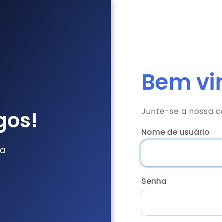
Bem vin
Junte-se a nossa 
gos!
Nome de usuário
da
Senha